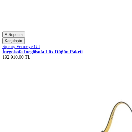
A.Sepetim
Karşılaştır
Sipariş Vermeye Git
İnegolsofa Inegölsofa Lüx Düğün Paketi
192.910,00 TL