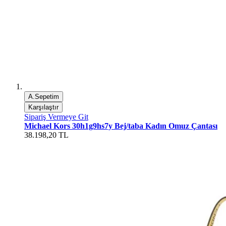
A.Sepetim
Karşılaştır
Sipariş Vermeye Git
Michael Kors 30h1g9hs7y Bej/taba Kadın Omuz Çantası
38.198,20 TL