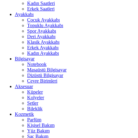
Kadın Saatleri
Erkek Saatleri
Ayakkabı
Çocuk Ayakkabı
Topuklu Ayakkabı
Spor Ayakkabı
Deri Ayakkabı
Klasik Ayakkabı
Erkek Ayakkabı
Kadın Ayakkabı
Bilgisayar
Notebook
Masaüstü Bilgisayar
Dizüstü Bilgisayar
Çevre Birimleri
Aksesuar
Küpeler
Kolyeler
Setler
Bileklik
Kozmetik
Parfüm
Kişisel Bakım
Yüz Bakım
Saç Bakım