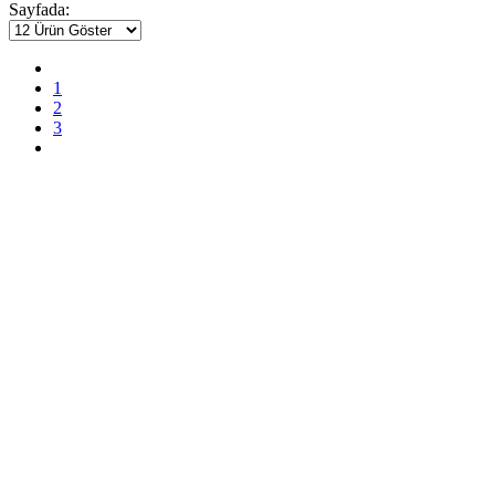
Sayfada:
1
2
3