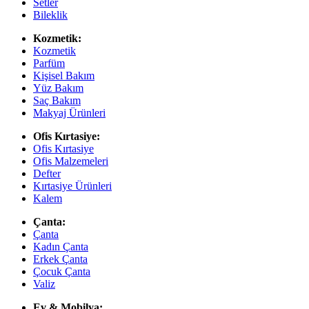
Setler
Bileklik
Kozmetik:
Kozmetik
Parfüm
Kişisel Bakım
Yüz Bakım
Saç Bakım
Makyaj Ürünleri
Ofis Kırtasiye:
Ofis Kırtasiye
Ofis Malzemeleri
Defter
Kırtasiye Ürünleri
Kalem
Çanta:
Çanta
Kadın Çanta
Erkek Çanta
Çocuk Çanta
Valiz
Ev & Mobilya: