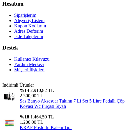
Hesabım
Siparişlerim
Alışveriş Listem
Kupon Kodlarım
Adres Defterim
İade Taleplerim
Destek
Kullanıcı Kılavuzu
Yardım Merkezi
Müşteri İlişkileri
İndirimli Ürünler
%14
2.910,82 TL
2.500,00 TL
Sas Banyo Aksesuar Takımı 7 Li Set 5 Litre Pedallı Çöp
Kovası Wc Fırçası Siyah
%18
1.464,50 TL
1.200,00 TL
KRAF Fosforlu Kalem Tipi