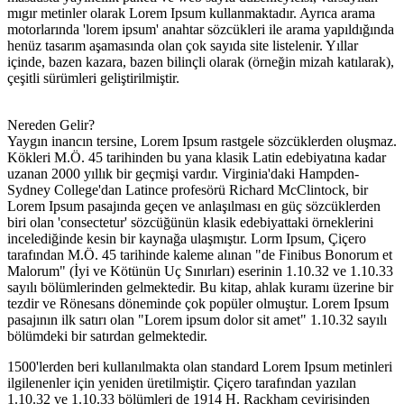
mıgır metinler olarak Lorem Ipsum kullanmaktadır. Ayrıca arama
motorlarında 'lorem ipsum' anahtar sözcükleri ile arama yapıldığında
henüz tasarım aşamasında olan çok sayıda site listelenir. Yıllar
içinde, bazen kazara, bazen bilinçli olarak (örneğin mizah katılarak),
çeşitli sürümleri geliştirilmiştir.
Nereden Gelir?
Yaygın inancın tersine, Lorem Ipsum rastgele sözcüklerden oluşmaz.
Kökleri M.Ö. 45 tarihinden bu yana klasik Latin edebiyatına kadar
uzanan 2000 yıllık bir geçmişi vardır. Virginia'daki Hampden-
Sydney College'dan Latince profesörü Richard McClintock, bir
Lorem Ipsum pasajında geçen ve anlaşılması en güç sözcüklerden
biri olan 'consectetur' sözcüğünün klasik edebiyattaki örneklerini
incelediğinde kesin bir kaynağa ulaşmıştır. Lorm Ipsum, Çiçero
tarafından M.Ö. 45 tarihinde kaleme alınan "de Finibus Bonorum et
Malorum" (İyi ve Kötünün Uç Sınırları) eserinin 1.10.32 ve 1.10.33
sayılı bölümlerinden gelmektedir. Bu kitap, ahlak kuramı üzerine bir
tezdir ve Rönesans döneminde çok popüler olmuştur. Lorem Ipsum
pasajının ilk satırı olan "Lorem ipsum dolor sit amet" 1.10.32 sayılı
bölümdeki bir satırdan gelmektedir.
1500'lerden beri kullanılmakta olan standard Lorem Ipsum metinleri
ilgilenenler için yeniden üretilmiştir. Çiçero tarafından yazılan
1.10.32 ve 1.10.33 bölümleri de 1914 H. Rackham çevirisinden