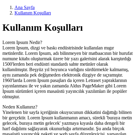
Ana Sayfa
Kullanım Koşulları
Kullanım Koşulları
Lorem Ipsum Nedir?
Lorem Ipsum, dizgi ve baskı endüstrisinde kullanılan mıgır
metinlerdir. Lorem Ipsum, adı bilinmeyen bir matbaacının bir hurufat
numune kitabı oluşturmak üzere bir yazı galerisini alarak karıştırdığı
1500'lerden beri endüstri standardı sahte metinler olarak
kullanılmıştır. Beşyüz yıl boyunca varlığını sürdürmekle kalmamış,
aynı zamanda pek değişmeden elektronik dizgiye de sıçramıştır.
1960'larda Lorem Ipsum pasajları da içeren Letraset yapraklarının
yayınlanması ile ve yakın zamanda Aldus PageMaker gibi Lorem
Ipsum sürümleri içeren masaüstü yayıncılık yazılımları ile popüler
olmuştur.
Neden Kullanırız?
Yinelenen bir sayfa içeriğinin okuyucunun dikkatini dağıttığı bilinen
bir gerçektir. Lorem Ipsum kullanmanın amacı, sürekli 'buraya metin
gelecek, buraya metin gelecek' yazmaya kıyasla daha dengeli bir
harf dağılımı sağlayarak okunurluğu artırmasıdır. Şu anda birçok
masaüstü yayıncılık paketi ve web sayfa düzenleyicisi, varsayılan